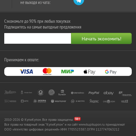
не выходя из чата:
Сэкономьте до 90% при любых покупках
Подпишитесь на самые выгодные предложения
Принимаем к оплате:
2010-2026 © КупиКупон. Все права защищены.
Все права на товарный знак "КупиКупон" и на сайт www.kupikupon.ru принадлежат
OOO «Агентство цифровых решений» ИНН 7705523387, ОГРН 1127747063212