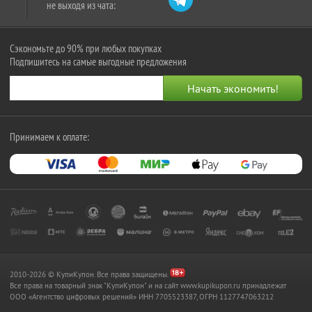
не выходя из чата:
Сэкономьте до 90% при любых покупках
Подпишитесь на самые выгодные предложения
Принимаем к оплате:
2010-2026 © КупиКупон. Все права защищены.
Все права на товарный знак "КупиКупон" и на сайт www.kupikupon.ru принадлежат
OOO «Агентство цифровых решений» ИНН 7705523387, ОГРН 1127747063212