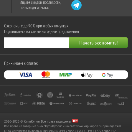
Ищите скидки поблизости,
не выходя из чата:
Сэкономьте до 90% при любых покупках
Подпишитесь на самые выгодные предложения
Принимаем к оплате:
2010-2026 © КупиКупон. Все права защищены.
Все права на товарный знак "КупиКупон" и на сайт www.kupikupon.ru принадлежат
OOO «Агентство цифровых решений» ИНН 7705523387, ОГРН 1127747063212