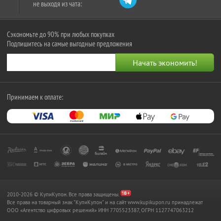
не выходя из чата:
Сэкономьте до 90% при любых покупках
Подпишитесь на самые выгодные предложения
Принимаем к оплате:
2010-2026 © КупиКупон. Все права защищены.
Все права на товарный знак "КупиКупон" и на сайт www.kupikupon.ru принадлежат
OOO «Агентство цифровых решений» ИНН 7705523387, ОГРН 1127747063212