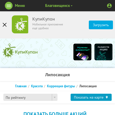
Меню
Благовещенск
КупиКупон
Мобильное приложение
Загрузить
ещё удобнее
Липосакция
Главная
Красота
Коррекция фигуры
Липосакция
Показать на карте
По рейтингу
ПОКАЗАТЬ БОЛЬШЕ АКЦИЙ