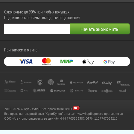
Сэкономьте до 90% при любых покупках
Подпишитесь на самые выгодные предложения
Принимаем к оплате:
2010-2026 © КупиКупон. Все права защищены.
Все права на товарный знак "КупиКупон" и на сайт www.kupikupon.ru принадлежат
OOO «Агентство цифровых решений» ИНН 7705523387, ОГРН 1127747063212