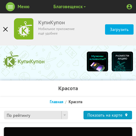
Меню
Благовещенск
КупиКупон
Мобильное приложение
Загрузить
ещё удобнее
Красота
Главная
Красота
Показать на карте
По рейтингу