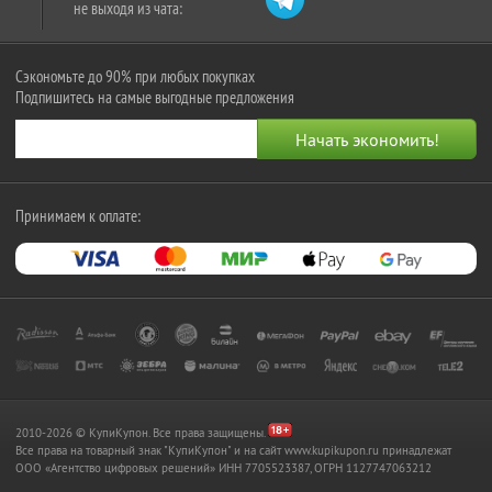
не выходя из чата:
Сэкономьте до 90% при любых покупках
Подпишитесь на самые выгодные предложения
Принимаем к оплате:
2010-2026 © КупиКупон. Все права защищены.
Все права на товарный знак "КупиКупон" и на сайт www.kupikupon.ru принадлежат
OOO «Агентство цифровых решений» ИНН 7705523387, ОГРН 1127747063212