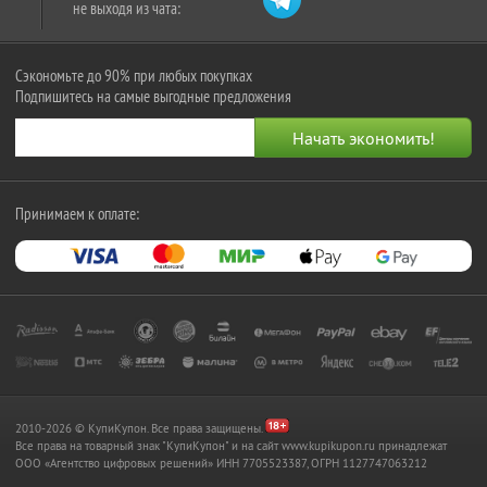
не выходя из чата:
Сэкономьте до 90% при любых покупках
Подпишитесь на самые выгодные предложения
Принимаем к оплате:
2010-2026 © КупиКупон. Все права защищены.
Все права на товарный знак "КупиКупон" и на сайт www.kupikupon.ru принадлежат
OOO «Агентство цифровых решений» ИНН 7705523387, ОГРН 1127747063212