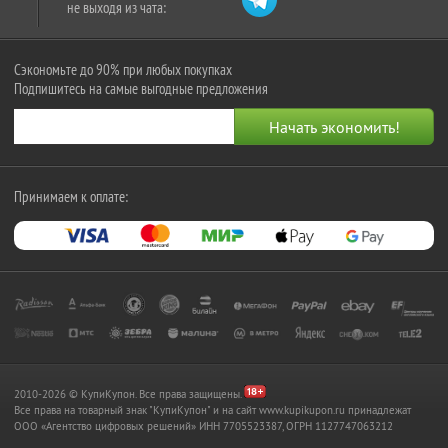
не выходя из чата:
Сэкономьте до 90% при любых покупках
Подпишитесь на самые выгодные предложения
Принимаем к оплате:
2010-2026 © КупиКупон. Все права защищены.
Все права на товарный знак "КупиКупон" и на сайт www.kupikupon.ru принадлежат
OOO «Агентство цифровых решений» ИНН 7705523387, ОГРН 1127747063212