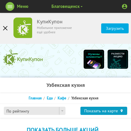
Меню
Благовещенск
КупиКупон
Мобильное приложение
Загрузить
ещё удобнее
Узбекская кухня
Главная
Еда
Кафе
Узбекская кухня
Показать на карте
По рейтингу
ПОКАЗАТЬ БОЛЬШЕ АКЦИЙ