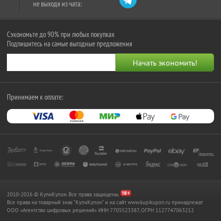
не выходя из чата:
Сэкономьте до 90% при любых покупках
Подпишитесь на самые выгодные предложения
Принимаем к оплате:
2010-2026 © КупиКупон. Все права защищены.
Все права на товарный знак "КупиКупон" и на сайт www.kupikupon.ru принадлежат
OOO «Агентство цифровых решений» ИНН 7705523387, ОГРН 1127747063212