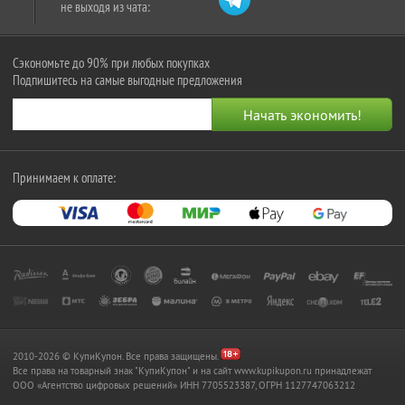
не выходя из чата:
Сэкономьте до 90% при любых покупках
Подпишитесь на самые выгодные предложения
Принимаем к оплате:
2010-2026 © КупиКупон. Все права защищены.
Все права на товарный знак "КупиКупон" и на сайт www.kupikupon.ru принадлежат
OOO «Агентство цифровых решений» ИНН 7705523387, ОГРН 1127747063212