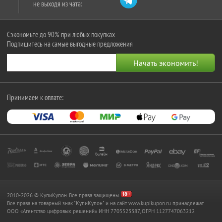
не выходя из чата:
Сэкономьте до 90% при любых покупках
Подпишитесь на самые выгодные предложения
Принимаем к оплате:
2010-2026 © КупиКупон. Все права защищены.
Все права на товарный знак "КупиКупон" и на сайт www.kupikupon.ru принадлежат
OOO «Агентство цифровых решений» ИНН 7705523387, ОГРН 1127747063212