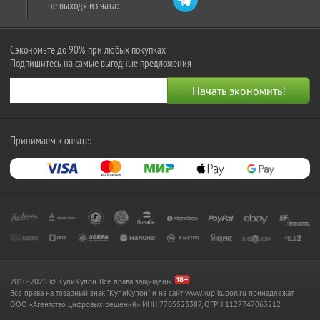
не выходя из чата:
Сэкономьте до 90% при любых покупках
Подпишитесь на самые выгодные предложения
Принимаем к оплате:
2010-2026 © КупиКупон. Все права защищены.
Все права на товарный знак "КупиКупон" и на сайт www.kupikupon.ru принадлежат
OOO «Агентство цифровых решений» ИНН 7705523387, ОГРН 1127747063212