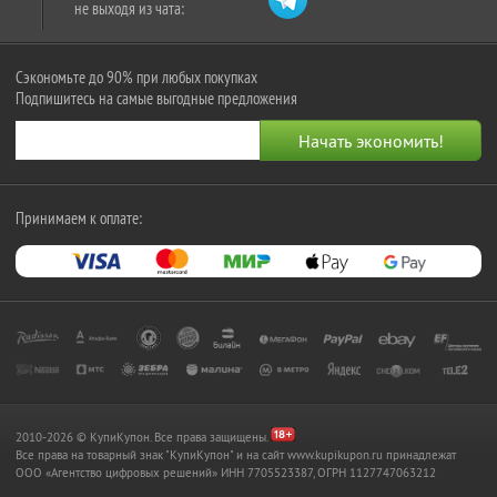
не выходя из чата:
Сэкономьте до 90% при любых покупках
Подпишитесь на самые выгодные предложения
Принимаем к оплате:
2010-2026 © КупиКупон. Все права защищены.
Все права на товарный знак "КупиКупон" и на сайт www.kupikupon.ru принадлежат
OOO «Агентство цифровых решений» ИНН 7705523387, ОГРН 1127747063212