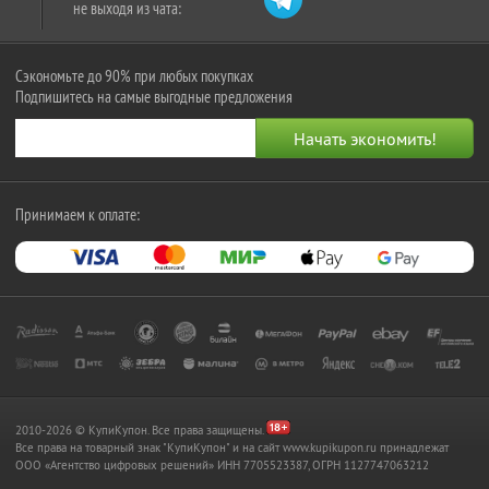
не выходя из чата:
Сэкономьте до 90% при любых покупках
Подпишитесь на самые выгодные предложения
Принимаем к оплате:
2010-2026 © КупиКупон. Все права защищены.
Все права на товарный знак "КупиКупон" и на сайт www.kupikupon.ru принадлежат
OOO «Агентство цифровых решений» ИНН 7705523387, ОГРН 1127747063212