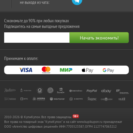
не выходя из чата:
Сэкономьте до 90% при любых покупках
Подпишитесь на самые выгодные предложения
Принимаем к оплате:
2010-2026 © КупиКупон. Все права защищены.
Все права на товарный знак "КупиКупон" и на сайт www.kupikupon.ru принадлежат
OOO «Агентство цифровых решений» ИНН 7705523387, ОГРН 1127747063212