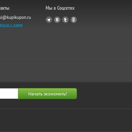
такты
Мы в Соцсетях
si@kupikupon.ru
аться с нами