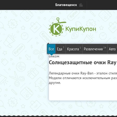
Благовещенск
7
1
24
Все
Еда
Красота
Развлечения
Авто
онком
Солнцезащитные очки Ray
Легендарные очки Ray-Ban - эталон стил
Модели отличаются исключительным разн
другие.