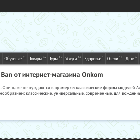
1
31
26
13
14
1
17
6
Обучение
Товары
Туры
Услуги
Здоровье
Отели
Дети
 Ban от интернет-магазина Onkom
я. Они даже не нуждаются в примерке: классические формы моделей Av
ообразием: классические, универсальные, современные, для вождения