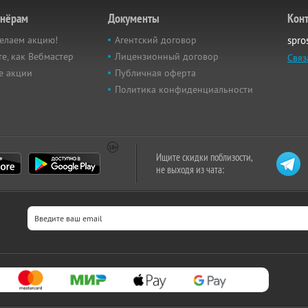
тнёрам
Документы
Кон
елаем акцию!
Агентский договор
spro
е, как Вебмастер
Лицензионный договор
Связ
е акции
Публичная оферта
Политика конфиденциальности
Ищите скидки поблизости,
не выходя из чата: