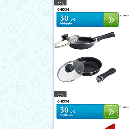
-50%
ОНКОМ
Сковороды Queen Ruby и Frank Möller с кера
30
руб.
680 руб.
-50%
ОНКОМ
Сковороды Queen Ruby и Frank Möller с кера
30
руб.
1000 руб.