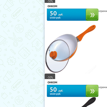
-50%
ОНКОМ
Сковороды Queen Ruby и Frank Möller с кера
50
руб.
1560 руб.
-50%
ОНКОМ
Сковороды Queen Ruby и Frank Möller с кера
50
руб.
1820 руб.