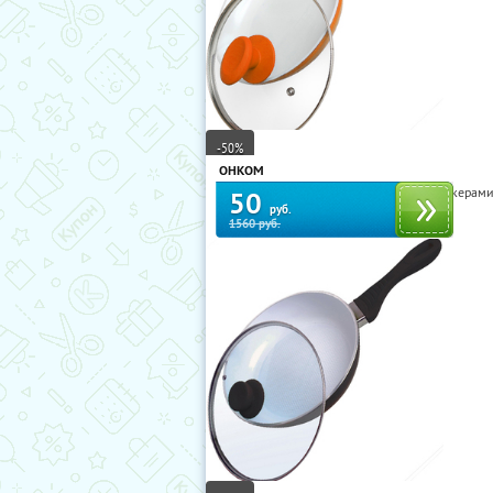
-50%
ОНКОМ
Сковороды Queen Ruby и Frank Möller с кера
50
руб.
1560 руб.