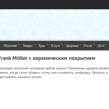
1
31
25
13
12
1
16
6
Обучение
Товары
Туры
Услуги
Здоровье
Отели
Дети
Frank Möller с керамическим покрытием
осходно дополнят интерьер любой кухни! Стеклянные крышки позволят
елить, когда стоит убавить огонь или отключить конфорку. Легкость и
доставлять никаких хлопот.