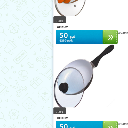
-50%
ОНКОМ
Сковороды Queen Ruby и Frank Möller с кера
50
руб.
1280 руб.
-50%
ОНКОМ
Сковороды Queen Ruby и Frank Möller с кера
50