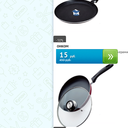
-50%
ОНКОМ
Сковороды Queen Ruby и Frank Möller с кера
15
руб.
450 руб.