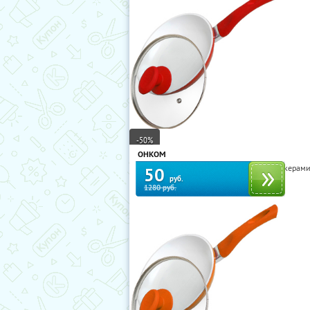
-50%
ОНКОМ
Сковороды Queen Ruby и Frank Möller с кера
50
руб.
1280 руб.