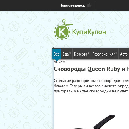
Благовещенск
6
1
24
Все
Еда
Красота
Развлечения
Авто
онком
Сковороды Queen Ruby и 
Стильные разноцветные сковородки прев
блюдом. Теперь вы всегда сможете опред
пригорать, а мытье сковородки не будет 