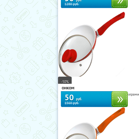
руб.
1280 руб.
-50%
ОНКОМ
Сковороды Queen Ruby и Frank Möller с кера
50
руб.
1560 руб.