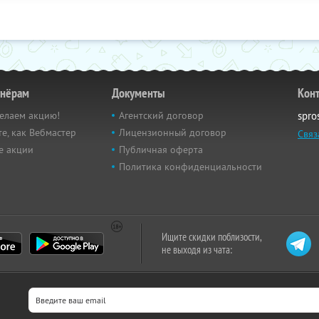
тнёрам
Документы
Кон
елаем акцию!
Агентский договор
spro
е, как Вебмастер
Лицензионный договор
Связ
е акции
Публичная оферта
Политика конфиденциальности
Ищите скидки поблизости,
не выходя из чата: