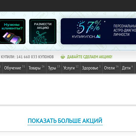
КУПИЛИ:
141 660 833
КУПОНОВ
ДАВАЙТЕ СДЕЛАЕМ АКЦИЮ!
1
31
26
13
12
1
16
6
Обучение
Товары
Туры
Услуги
Здоровье
Отели
Дети
ПОКАЗАТЬ БОЛЬШЕ АКЦИЙ