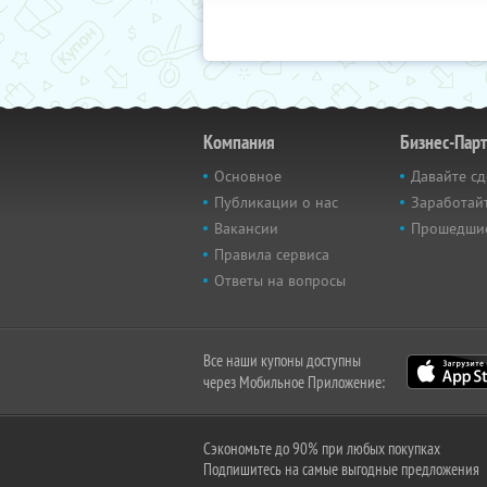
Компания
Бизнес-Пар
Основное
Давайте сд
Публикации о нас
Заработайт
Вакансии
Прошедши
Правила сервиса
Ответы на вопросы
Все наши купоны доступны
через Мобильное Приложение:
Сэкономьте до 90% при любых покупках
Подпишитесь на самые выгодные предложения