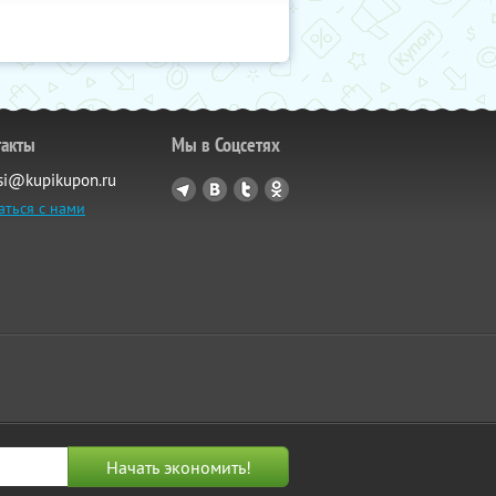
такты
Мы в Соцсетях
si@kupikupon.ru
аться с нами