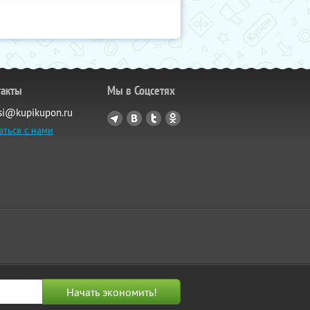
такты
Мы в Соцсетях
si@kupikupon.ru
аться с нами