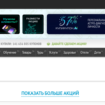
КУПИЛИ:
141 656 805
КУПОНОВ
ДАВАЙТЕ СДЕЛАЕМ АКЦИЮ!
1
31
26
13
12
1
17
6
Обучение
Товары
Туры
Услуги
Здоровье
Отели
Дети
ПОКАЗАТЬ БОЛЬШЕ АКЦИЙ