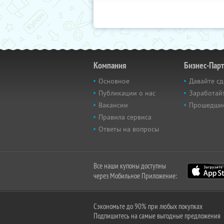
Компания
Бизнес-Пар
Основное
Давайте сд
Публикации о нас
Заработайт
Вакансии
Прошедши
Правила сервиса
Ответы на вопросы
Все наши купоны доступны
через Мобильное Приложение:
Сэкономьте до 90% при любых покупках
Подпишитесь на самые выгодные предложения