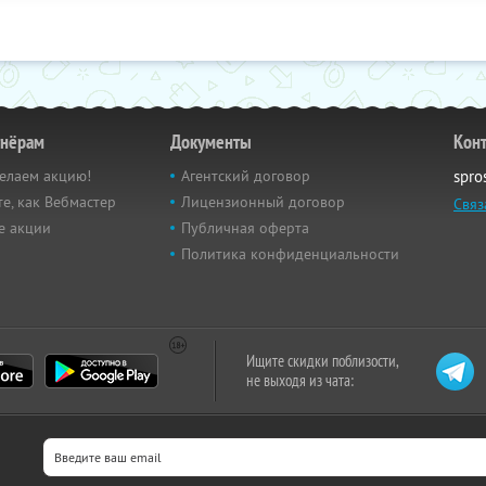
тнёрам
Документы
Кон
елаем акцию!
Агентский договор
spro
е, как Вебмастер
Лицензионный договор
Связ
е акции
Публичная оферта
Политика конфиденциальности
Ищите скидки поблизости,
не выходя из чата: