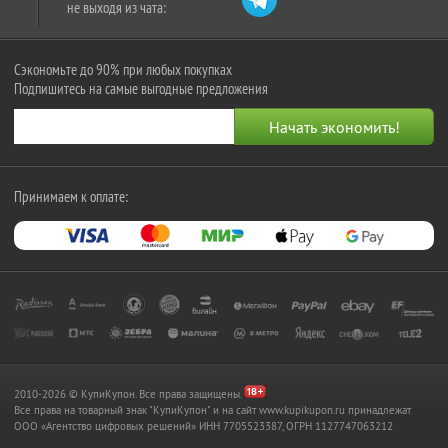
не выходя из чата:
Сэкономьте до 90% при любых покупках
Подпишитесь на самые выгодные предложения
Принимаем к оплате:
2010-2026 © КупиКупон. Все права защищены.
Все права на товарный знак "КупиКупон" и на сайт www.kupikupon.ru принадлежат
OOO «Агентство цифровых решений» ИНН 7705523387, ОГРН 1127747063212