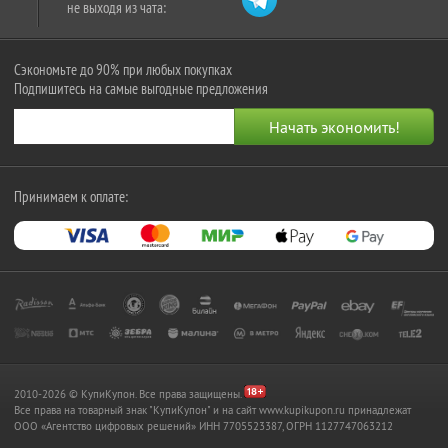
не выходя из чата:
Сэкономьте до 90% при любых покупках
Подпишитесь на самые выгодные предложения
Принимаем к оплате:
2010-2026 © КупиКупон. Все права защищены.
Все права на товарный знак "КупиКупон" и на сайт www.kupikupon.ru принадлежат
OOO «Агентство цифровых решений» ИНН 7705523387, ОГРН 1127747063212