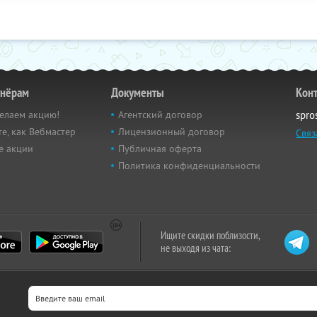
тнёрам
Документы
Кон
елаем акцию!
Агентский договор
spro
е, как Вебмастер
Лицензионный договор
Связ
е акции
Публичная оферта
Политика конфиденциальности
Ищите скидки поблизости,
не выходя из чата: