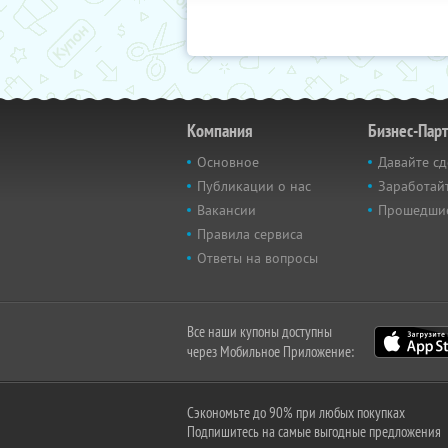
Компания
Бизнес-Пар
Основное
Давайте сд
Публикации о нас
Заработайт
Вакансии
Прошедши
Правила сервиса
Ответы на вопросы
Все наши купоны доступны
через Мобильное Приложение:
Сэкономьте до 90% при любых покупках
Подпишитесь на самые выгодные предложения