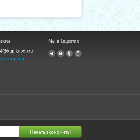
такты
Мы в Соцсетях
si@kupikupon.ru
аться с нами