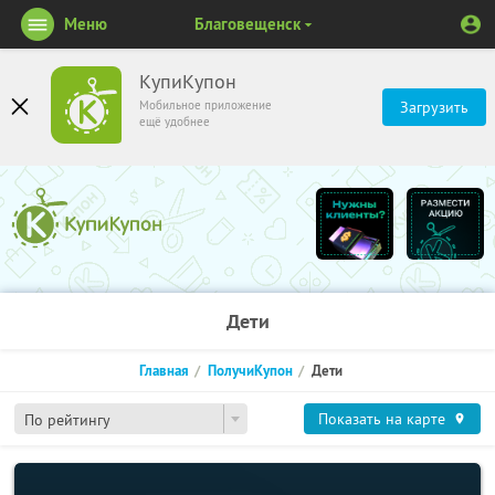
Меню
Благовещенск
КупиКупон
Мобильное приложение
Загрузить
ещё удобнее
Дети
Главная
ПолучиКупон
Дети
Показать на карте
По рейтингу