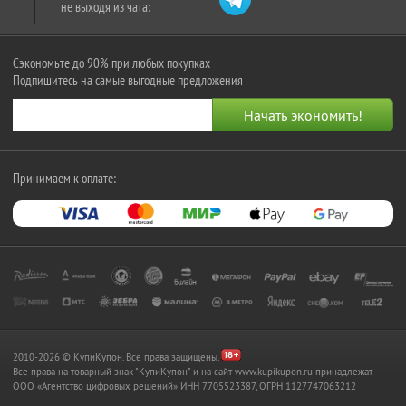
не выходя из чата:
Сэкономьте до 90% при любых покупках
Подпишитесь на самые выгодные предложения
Принимаем к оплате:
2010-2026 © КупиКупон. Все права защищены.
Все права на товарный знак "КупиКупон" и на сайт www.kupikupon.ru принадлежат
OOO «Агентство цифровых решений» ИНН 7705523387, ОГРН 1127747063212