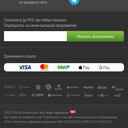
не выходя из чата:
Сэкономьте до 90% при любых покупках
Подпишитесь на самые выгодные предложения
Принимаем к оплате:
2010-2026 © КупиКупон. Все права защищены.
Все права на товарный знак "КупиКупон" и на сайт www.kupikupon.ru принадлежат
OOO «Агентство цифровых решений» ИНН 7705523387, ОГРН 1127747063212