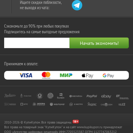
Ищите скидки поблизости,
не выходя из чата:
Сэкономьте до 90% при любых покупках
Подпишитесь на самые выгодные предложения
Принимаем к оплате:
2010-2026 © КупиКупон. Все права защищены.
Все права на товарный знак "КупиКупон" и на сайт www.kupikupon.ru принадлежат
OOO «Агентство цифровых решений» ИНН 7705523387, ОГРН 1127747063212