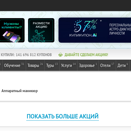
КУПИЛИ:
141 696 812
КУПОНОВ
ДАВАЙТЕ СДЕЛАЕМ АКЦИЮ!
1
31
26
13
14
1
17
6
Обучение
Товары
Туры
Услуги
Здоровье
Отели
Дети
Аппаратный маникюр
ПОКАЗАТЬ БОЛЬШЕ АКЦИЙ