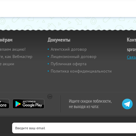
тнёрам
Документы
Кон
елаем акцию!
Агентский договор
spro
е, как Вебмастер
Лицензионный договор
Связ
е акции
Публичная оферта
Политика конфиденциальности
Ищите скидки поблизости,
не выходя из чата: