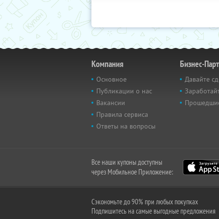
Компания
Бизнес-Пар
Основное
Давайте сд
Публикации о нас
Заработайт
Вакансии
Прошедши
Правила сервиса
Ответы на вопросы
Все наши купоны доступны
через Мобильное Приложение:
Сэкономьте до 90% при любых покупках
Подпишитесь на самые выгодные предложения