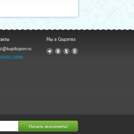
такты
Мы в Соцсетях
si@kupikupon.ru
аться с нами