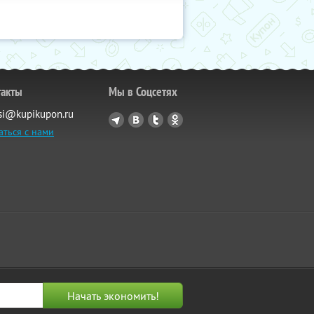
такты
Мы в Соцсетях
si@kupikupon.ru
аться с нами