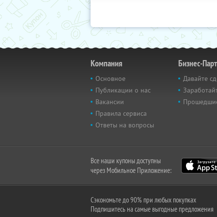
Компания
Бизнес-Пар
Основное
Давайте сд
Публикации о нас
Заработайт
Вакансии
Прошедши
Правила сервиса
Ответы на вопросы
Все наши купоны доступны
через Мобильное Приложение:
Сэкономьте до 90% при любых покупках
Подпишитесь на самые выгодные предложения