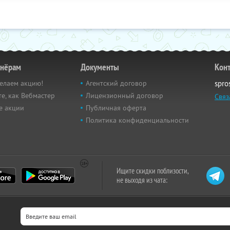
тнёрам
Документы
Кон
елаем акцию!
Агентский договор
spro
е, как Вебмастер
Лицензионный договор
Связ
е акции
Публичная оферта
Политика конфиденциальности
Ищите скидки поблизости,
не выходя из чата: