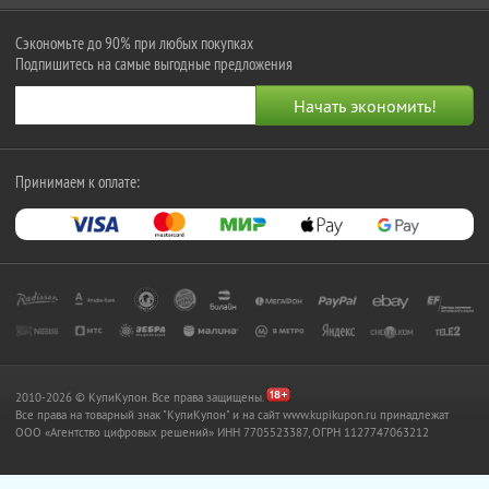
Сэкономьте до 90% при любых покупках
Подпишитесь на самые выгодные предложения
Принимаем к оплате:
2010-2026 © КупиКупон. Все права защищены.
Все права на товарный знак "КупиКупон" и на сайт www.kupikupon.ru принадлежат
OOO «Агентство цифровых решений» ИНН 7705523387, ОГРН 1127747063212