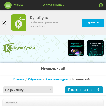
Меню
Благовещенск
КупиКупон
Мобильное приложение
Загрузить
ещё удобнее
Итальянский
Главная
Обучение
Языковые курсы
Итальянский
Показать на карте
По рейтингу